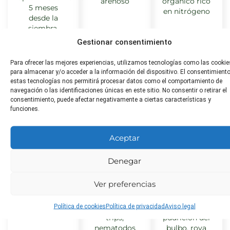
arenoso
orgánico rico
5 meses
en nitrógeno
desde la
siembra.
Gestionar consentimiento
Para ofrecer las mejores experiencias, utilizamos tecnologías como las cookie
para almacenar y/o acceder a la información del dispositivo. El consentimient
Distancia
Toxicidad
¿Apta
estas tecnologías nos permitirá procesar datos como el comportamiento de
de
para
No tóxico
navegación o las identificaciones únicas en este sitio. No consentir o retirar el
consentimiento, puede afectar negativamente a ciertas características y
para
trasplante
animales?
funciones.
humanos
15 cm entre
No tóxico
plantas
para
Aceptar
humanos
Denegar
Poda
Plagas
Enfermeda
Ver preferencias
comunes
comunes
No requiere
poda
Política de cookies
Política de privacidad
Aviso legal
Pulgones,
Moho blanco,
trips,
pudrición del
nematodos
bulbo, roya