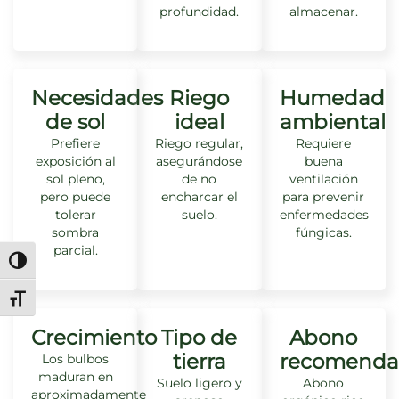
profundidad.
almacenar.
Necesidades
Riego
Humedad
de sol
ideal
ambiental
Prefiere
Riego regular,
Requiere
exposición al
asegurándose
buena
sol pleno,
de no
ventilación
pero puede
encharcar el
para prevenir
tolerar
suelo.
enfermedades
sombra
fúngicas.
parcial.
Alternar alto contraste
Alternar tamaño de letra
Crecimiento
Tipo de
Abono
tierra
recomenda
Los bulbos
maduran en
Suelo ligero y
Abono
aproximadamente