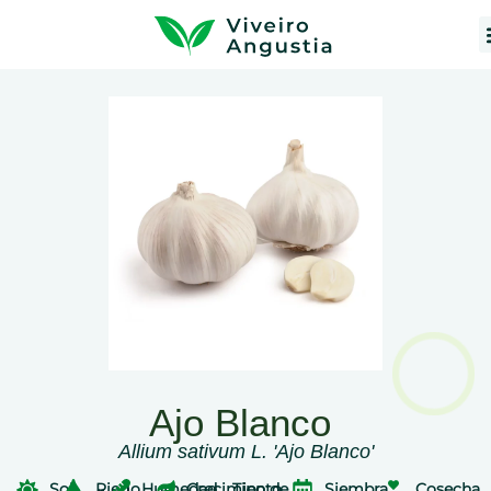
Ajo Blanco
Allium sativum L. 'Ajo Blanco'
Sol
Riego
Humedad
Crecimiento
Tipo de
Siembra
Cosecha