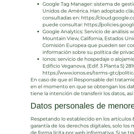
Google Tag Manager: sistema de gestió
Unidos de América. Han adoptado clá
consultadas en: https://cloud.google.
puede consultar: https://policies.goog
Google Analytics: Servicio de análisis 
Mountain View, California, Estados Un
Comisión Europea que pueden ser cons
información sobre su política de priva
Ionos: servicio de hospedaje o alojami
Edificio Veganova, (Edif. 3 Planta 5) 2
https://www.ionos.es/terms-gtc/politic
En caso de que el Responsable del tratamien
en el momento en que se obtengan los datos 
tiene la intención de transferir los datos, 
Datos personales de menor
Respetando lo establecido en los artículos 
garantía de los derechos digitales, solo lo
de forma lícita por web informativa. Si se t