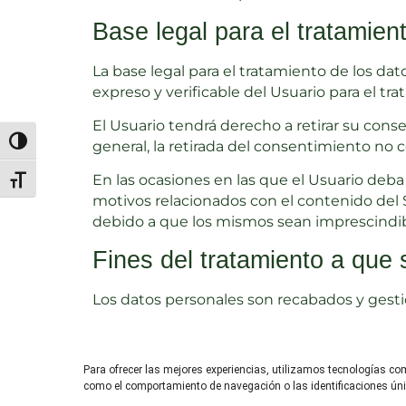
Base legal para el tratamien
La base legal para el tratamiento de los d
expreso y verificable del Usuario para el tr
El Usuario tendrá derecho a retirar su con
Alternar alto contraste
general, la retirada del consentimiento no c
En las ocasiones en las que el Usuario deba o
Alternar tamaño de letra
motivos relacionados con el contenido del 
debido a que los mismos sean imprescindible
Fines del tratamiento a que 
Los datos personales son recabados y gestio
establecidos entre el Sitio Web y el Usuari
para atender una solicitud o consulta.
Para ofrecer las mejores experiencias, utilizamos tecnologías co
Igualmente, los datos podrán ser utilizados 
como el comportamiento de navegación o las identificaciones única
objeto social de web informativa, así como