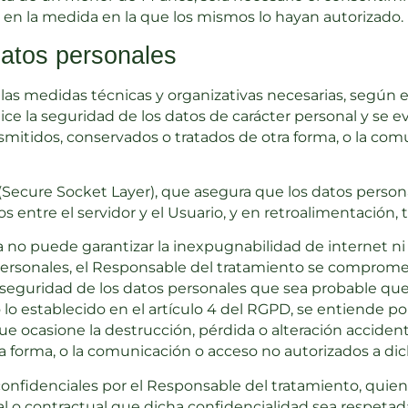
to en la medida en la que los mismos lo hayan autorizado.
datos personales
s medidas técnicas y organizativas necesarias, según e
ce la seguridad de los datos de carácter personal y se ev
ansmitidos, conservados o tratados de otra forma, o la co
 (Secure Socket Layer), que asegura que los datos perso
tos entre el servidor y el Usuario, y en retroalimentación,
no puede garantizar la inexpugnabilidad de internet ni 
ersonales, el Responsable del tratamiento se compromete
 seguridad de los datos personales que sea probable que 
o lo establecido en el artículo 4 del RGPD, se entiende po
e ocasione la destrucción, pérdida o alteración accidenta
a forma, o la comunicación o acceso no autorizados a dic
confidenciales por el Responsable del tratamiento, quie
al o contractual que dicha confidencialidad sea respetad