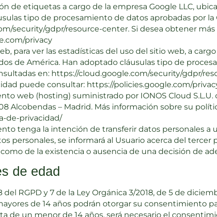
n de etiquetas a cargo de la empresa Google LLC, ubica
usulas tipo de procesamiento de datos aprobadas por l
com/security/gdpr/resource-center. Si desea obtener más 
le.com/privacy
web, para ver las estadísticas del uso del sitio web, a ca
idos de América. Han adoptado cláusulas tipo de proces
ultadas en: https://cloud.google.com/security/gdpr/res
cidad puede consultar: https://policies.google.com/privac
ento web (hosting) suministrado por IONOS Cloud S.L.U. c
8108 Alcobendas – Madrid. Más información sobre su políti
a-de-privacidad/
to tenga la intención de transferir datos personales a u
personales, se informará al Usuario acerca del tercer pa
así como de la existencia o ausencia de una decisión de a
es de edad
8 del RGPD y 7 de la Ley Orgánica 3/2018, de 5 de diciem
s mayores de 14 años podrán otorgar su consentimiento p
rata de un menor de 14 años, será necesario el consentimi