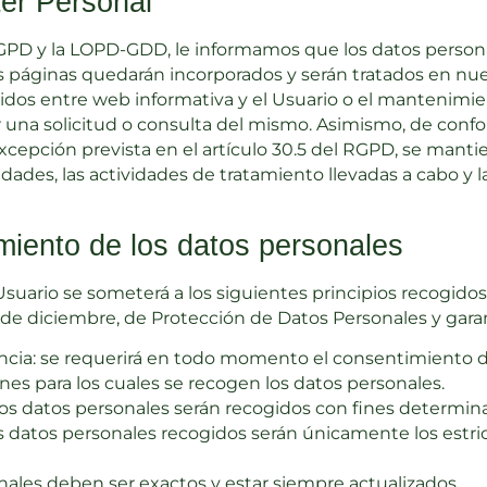
er Personal
GPD y la LOPD-GDD, le informamos que los datos person
páginas quedarán incorporados y serán tratados en nuestr
idos entre web informativa y el Usuario o el mantenimien
r una solicitud o consulta del mismo. Asimismo, de confo
cepción prevista en el artículo 30.5 del RGPD, se manti
idades, las actividades de tratamiento llevadas a cabo y 
tamiento de los datos personales
suario se someterá a los siguientes principios recogidos 
5 de diciembre, de Protección de Datos Personales y garan
arencia: se requerirá en todo momento el consentimiento 
es para los cuales se recogen los datos personales.
: los datos personales serán recogidos con fines determina
os datos personales recogidos serán únicamente los estri
onales deben ser exactos y estar siempre actualizados.