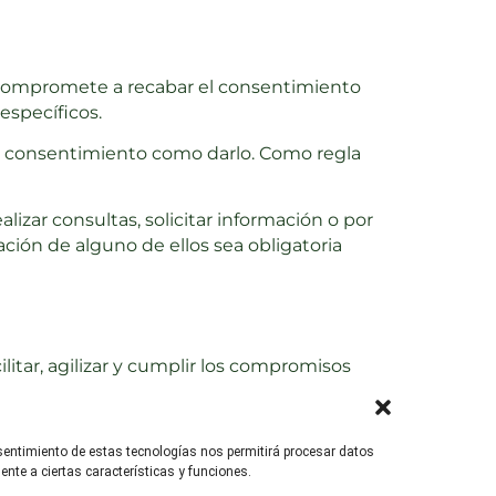
e compromete a recabar el consentimiento
específicos.
 el consentimiento como darlo. Como regla
alizar consultas, solicitar información o por
ción de alguno de ellos sea obligatoria
itar, agilizar y cumplir los compromisos
los formularios que este último rellene o
nsentimiento de estas tecnologías nos permitirá procesar datos
 y estadística, y actividades propias del
nte a ciertas características y funciones.
 de marketing para adecuar el Contenido