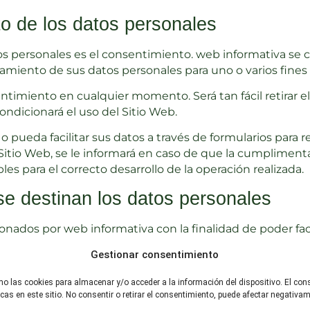
to de los datos personales
atos personales es el consentimiento. web informativa s
atamiento de sus datos personales para uno o varios fines 
sentimiento en cualquier momento. Será tan fácil retirar
ondicionará el uso del Sitio Web.
 pueda facilitar sus datos a través de formularios para re
Sitio Web, se le informará en caso de que la cumplimenta
s para el correcto desarrollo de la operación realizada.
se destinan los datos personales
nados por web informativa con la finalidad de poder facil
o o el mantenimiento de la relación que se establezca en 
Gestionar consentimiento
mo las cookies para almacenar y/o acceder a la información del dispositivo. El co
con una finalidad comercial de personalización, operativa
s en este sitio. No consentir o retirar el consentimiento, puede afectar negativame
 para la extracción, almacenamiento de datos y estudios