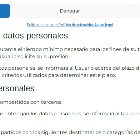
lidad, funcionamiento y navegación por el Sitio Web.
Denegar
personales, se informará al Usuario acerca del fin o fin
el uso o usos que se dará a la información recopilada.
Política de cookies
Política de privacidad
Aviso legal
s datos personales
durante el tiempo mínimo necesario para los fines de su
Usuario solicite su supresión.
 personales, se informará al Usuario acerca del plazo du
 criterios utilizados para determinar este plazo.
ersonales
compartidos con terceros.
obtengan los datos personales, se informará al Usuario a
artidos con los siguientes destinatarios o categorías de