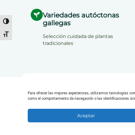
Variedades autóctonas
gallegas
Alternar alto contraste
Alternar tamaño de letra
Selección cuidada de plantas
tradicionales
Para ofrecer las mejores experiencias, utilizamos tecnologías co
como el comportamiento de navegación o las identificaciones única
Aceptar