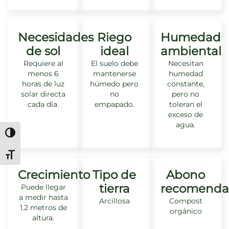
Necesidades
Riego
Humedad
de sol
ideal
ambiental
Requiere al
El suelo debe
Necesitan
menos 6
mantenerse
humedad
horas de luz
húmedo pero
constante,
solar directa
no
pero no
cada día.
empapado.
toleran el
exceso de
agua.
Alternar alto contraste
Alternar tamaño de letra
Crecimiento
Tipo de
Abono
tierra
recomenda
Puede llegar
a medir hasta
Arcillosa
Compost
1.2 metros de
orgánico
altura.