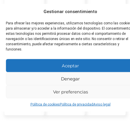
Gestionar consentimiento
Distancia
Toxicidad
¿Apta
Para ofrecer las mejores experiencias, utilizamos tecnologías como las cookie
de
para
No tóxica
para almacenar y/o acceder a la información del dispositivo. El consentimient
estas tecnologías nos permitirá procesar datos como el comportamiento de
trasplante
animales?
navegación o las identificaciones únicas en este sitio. No consentir o retirar el
60 cm entre
No tóxica
consentimiento, puede afectar negativamente a ciertas características y
funciones.
plantas
Aceptar
Poda
Plagas
Enfermeda
Denegar
comunes
comunes
Poda ligera
para facilitar
Áfidos,
Mildiu y oídio
Ver preferencias
la ventilación
nematodos y
y la luz solar
escarabajos
Política de cookies
Política de privacidad
Aviso legal
de la patata