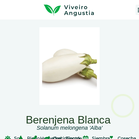
Berenjena Blanca
Solanum melongena 'Alba'
Sol
Riego
Humedad
Crecimiento
Tipo de
Siembra
Cosecha