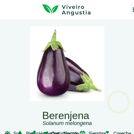
Berenjena
Solanum melongena
Sol
Riego
Humedad
Crecimiento
Tipo de
Siembra
Cosecha