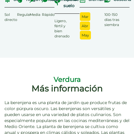
suelo
Sol
Regular
Media
Rápido
100-150
Mar
directo
días tras
Ligero,
siembra
fértil y
Abr
bien
May
drenado
Verdura
Más información
La berenjena es una planta de jardín que produce frutas de
color púrpura oscuro. Las berenjenas son versátiles y
pueden usarse en una variedad de platos culinarios. Son
especialmente populares en las cocinas mediterráneas y del
Medio Oriente. La planta de berenjena se cultiva como
anual y prospera en climas cálidos y soleados. Las plantas