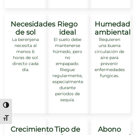
Necesidades
Riego
Humedad
de sol
ideal
ambiental
La berenjena
El suelo debe
Requieren
necesita al
mantenerse
una buena
menos 6
húmedo, pero
circulación de
horas de sol
no
aire para
directo cada
empapado.
prevenir
día.
Riegue
enfermedades
regularmente,
fungicas.
especialmente
durante
períodos de
sequía.
Alternar alto contraste
Alternar tamaño de letra
Crecimiento
Tipo de
Abono