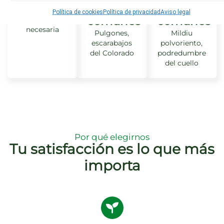
Poda
Plagas
Enfermeda
Política de cookies
Política de privacidad
Aviso legal
comunes
comunes
No es
necesaria
Pulgones,
Mildiu
escarabajos
polvoriento,
del Colorado
podredumbre
del cuello
Por qué elegirnos
Tu satisfacción es lo que más
importa