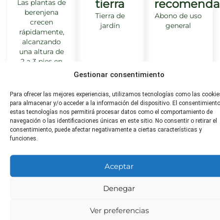
tierra
recomenda
Las plantas de
berenjena
Tierra de
Abono de uso
crecen
jardín
general
rápidamente,
alcanzando
una altura de
2 a 3 pies en
una
Gestionar consentimiento
temporada de
crecimiento.
Para ofrecer las mejores experiencias, utilizamos tecnologías como las cookie
para almacenar y/o acceder a la información del dispositivo. El consentimient
estas tecnologías nos permitirá procesar datos como el comportamiento de
navegación o las identificaciones únicas en este sitio. No consentir o retirar el
consentimiento, puede afectar negativamente a ciertas características y
Distancia
Toxicidad
¿Apta
funciones.
de
para
No tóxica
trasplante
animales?
Aceptar
60-90 cm
No tóxica
entre plantas
Denegar
Ver preferencias