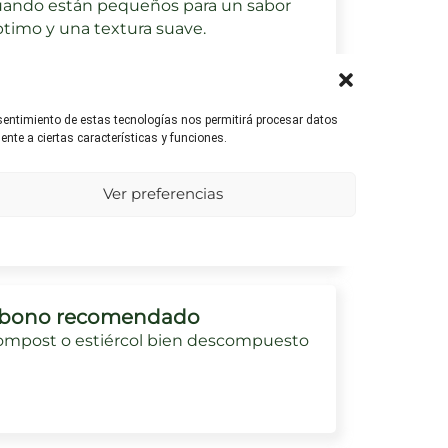
uando están pequeños para un sabor
timo y una textura suave.
nsentimiento de estas tecnologías nos permitirá procesar datos
umedad ambiental
nte a ciertas características y funciones.
egúrate de que la planta tenga
ficiente ventilación para prevenir la
Ver preferencias
arición de hongos.
bono recomendado
ompost o estiércol bien descompuesto