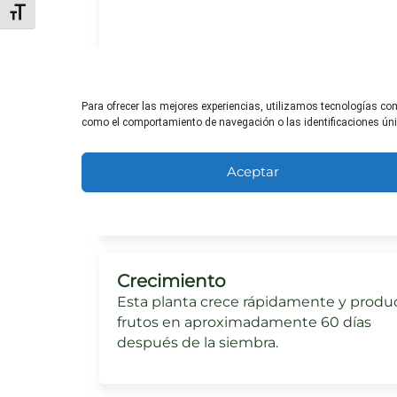
Alternar tamaño de letra
Para ofrecer las mejores experiencias, utilizamos tecnologías co
Necesidades de sol
como el comportamiento de navegación o las identificaciones única
Necesita al menos 6 horas de sol direct
cada día para un crecimiento óptimo.
Aceptar
Crecimiento
Esta planta crece rápidamente y produ
frutos en aproximadamente 60 días
después de la siembra.