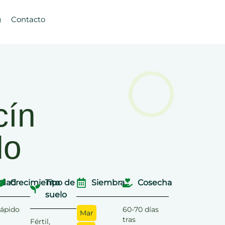
g
Contacto
cín
do
dad
Crecimiento
Tipo de
Siembra
Cosecha
suelo
ápido
60-70 días
Mar
tras
Fértil,