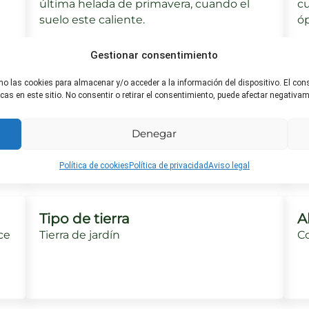
última helada de primavera, cuando el
c
suelo este caliente.
óp
Gestionar consentimiento
mo las cookies para almacenar y/o acceder a la información del dispositivo. El co
Riego ideal
H
s en este sitio. No consentir o retirar el consentimiento, puede afectar negativame
o
La planta prefiere un suelo
As
constantemente húmedo, pero no
su
Denegar
empapado. Evitar el riego en las hojas
ap
para prevenir enfermedades fúngicas.
Política de cookies
Política de privacidad
Aviso legal
Tipo de tierra
A
ce
Tierra de jardín
C