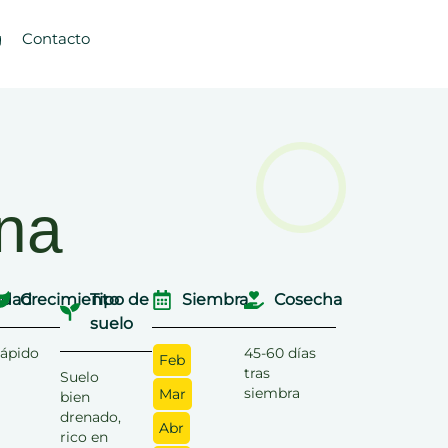
g
Contacto
ina
dad
Crecimiento
Tipo de
Siembra
Cosecha
suelo
ápido
45-60 días
Feb
tras
Suelo
siembra
Mar
bien
drenado,
Abr
rico en