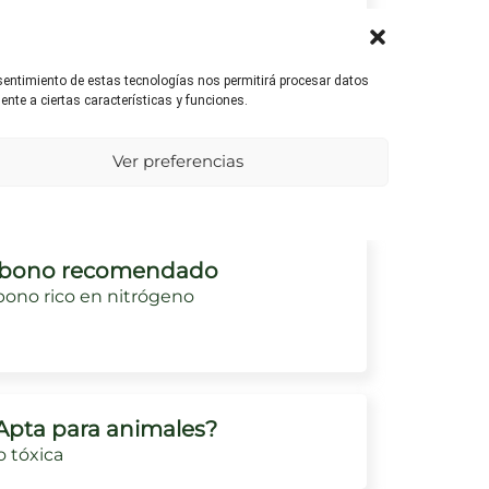
nsentimiento de estas tecnologías nos permitirá procesar datos
nte a ciertas características y funciones.
umedad ambiental
equiere un ambiente húmedo para un
Ver preferencias
ecimiento óptimo.
bono recomendado
ono rico en nitrógeno
Apta para animales?
 tóxica