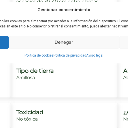
espacios de 30-40 cm entre plantas.
Gestionar consentimiento
mo las cookies para almacenar y/o acceder a la información del dispositivo. El co
s en este sitio. No consentir o retirar el consentimiento, puede afectar negativame
Riego ideal
H
Debe regarse regularmente, pero
R
Denegar
evitando el encharcamiento.
cr
Política de cookies
Política de privacidad
Aviso legal
Tipo de tierra
A
Arcillosa
Ab
Toxicidad
¿
No tóxica
No