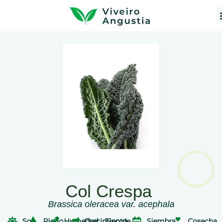
Col Crespa
Brassica oleracea var. acephala
Sol
Riego
Humedad
Crecimiento
Tipo de
Siembra
Cosecha