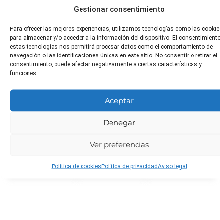
Gestionar consentimiento
Distancia
Toxicidad
¿Apta
Para ofrecer las mejores experiencias, utilizamos tecnologías como las cookie
de
para
para almacenar y/o acceder a la información del dispositivo. El consentimient
No tóxica
estas tecnologías nos permitirá procesar datos como el comportamiento de
trasplante
animales?
navegación o las identificaciones únicas en este sitio. No consentir o retirar el
consentimiento, puede afectar negativamente a ciertas características y
30-40 cm
No tóxica
funciones.
entre plantas
Aceptar
Poda
Plagas
Enfermeda
Denegar
comunes
comunes
No requiere
poda, solo
Pulgones,
Mildiu, oídio y
Ver preferencias
eliminar hojas
mosca blanca
podredumbre
dañadas
y orugas
gris
Política de cookies
Política de privacidad
Aviso legal