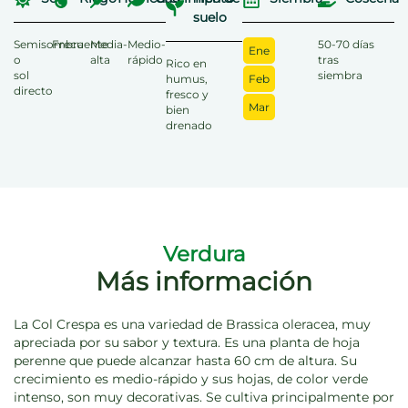
suelo
Semisombra
Frecuente
Media-
Medio-
50-70 días
Ene
o
alta
rápido
tras
Rico en
sol
siembra
humus,
Feb
directo
fresco y
Mar
bien
drenado
Verdura
Más información
La Col Crespa es una variedad de Brassica oleracea, muy
apreciada por su sabor y textura. Es una planta de hoja
perenne que puede alcanzar hasta 60 cm de altura. Su
crecimiento es medio-rápido y sus hojas, de color verde
intenso, son muy decorativas. Se cultiva principalmente por