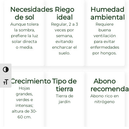
Necesidades
Riego
Humedad
de sol
ideal
ambiental
Aunque tolera
Regular, 2 a 3
Requiere
la sombra,
veces por
buena
prefiere la luz
semana,
ventilación
solar directa
evitando
para evitar
o media.
encharcar el
enfermedades
suelo.
por hongos.
Alternar alto contraste
Crecimiento
Tipo de
Abono
Alternar tamaño de letra
tierra
recomenda
Hojas
grandes,
Tierra de
Abono rico en
verdes e
jardín
nitrógeno
intensas;
altura de 30-
60 cm.