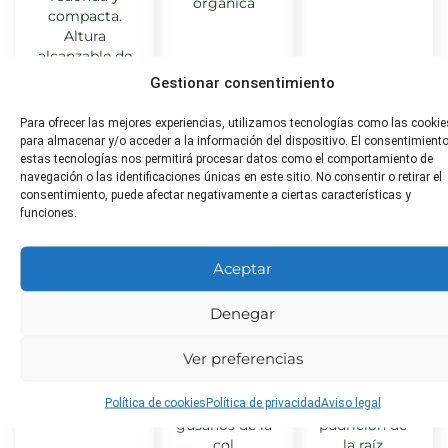
orgánica
compacta.
Altura
alcanzable de
40 a 60 cm.
Gestionar consentimiento
Para ofrecer las mejores experiencias, utilizamos tecnologías como las cookie
para almacenar y/o acceder a la información del dispositivo. El consentimient
estas tecnologías nos permitirá procesar datos como el comportamiento de
Distancia
Toxicidad
¿Apta
navegación o las identificaciones únicas en este sitio. No consentir o retirar el
de
para
consentimiento, puede afectar negativamente a ciertas características y
Baja
funciones.
trasplante
animales?
40-50 cm
Baja
Aceptar
entre plantas
Denegar
Poda
Plagas
Enfermeda
Ver preferencias
comunes
comunes
No necesaria
Política de cookies
Política de privacidad
Aviso legal
Pulgones,
Mildiu,
gusanos de la
pudrición de
col
la raíz