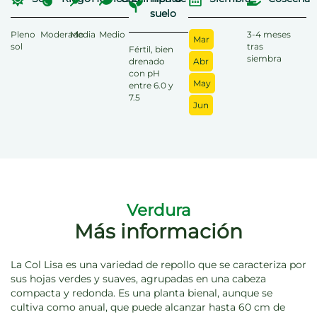
suelo
Pleno
Moderado
Media
Medio
3-4 meses
Mar
sol
tras
Fértil, bien
siembra
drenado
Abr
con pH
May
entre 6.0 y
7.5
Jun
Verdura
Más información
La Col Lisa es una variedad de repollo que se caracteriza por
sus hojas verdes y suaves, agrupadas en una cabeza
compacta y redonda. Es una planta bienal, aunque se
cultiva como anual, que puede alcanzar hasta 60 cm de