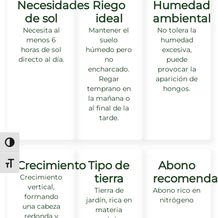
Necesidades
Riego
Humedad
de sol
ideal
ambiental
Necesita al
Mantener el
No tolera la
menos 6
suelo
humedad
horas de sol
húmedo pero
excesiva,
directo al día.
no
puede
encharcado.
provocar la
Regar
aparición de
temprano en
hongos.
la mañana o
al final de la
tarde.
Alternar alto contraste
Crecimiento
Tipo de
Abono
Alternar tamaño de letra
tierra
recomenda
Crecimiento
vertical,
Tierra de
Abono rico en
formando
jardín, rica en
nitrógeno
una cabeza
materia
redonda y