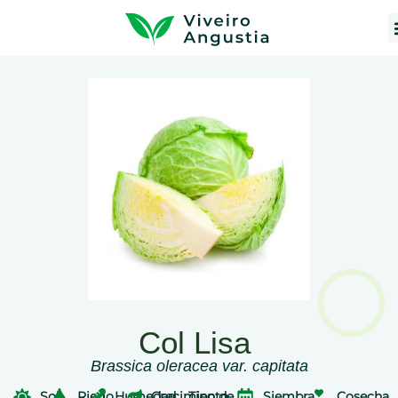
Col Lisa
Brassica oleracea var. capitata
Sol
Riego
Humedad
Crecimiento
Tipo de
Siembra
Cosecha