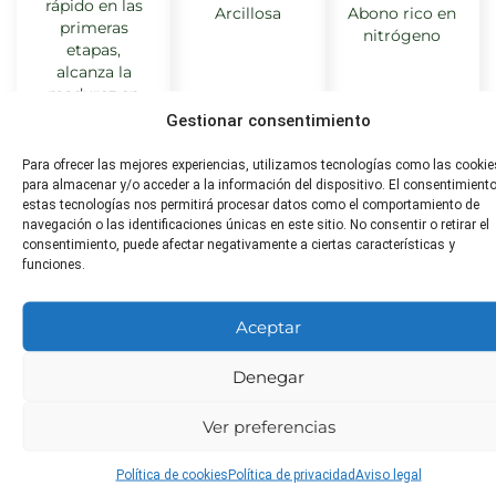
rápido en las
Arcillosa
Abono rico en
primeras
nitrógeno
etapas,
alcanza la
madurez en
2-3 meses.
Gestionar consentimiento
Para ofrecer las mejores experiencias, utilizamos tecnologías como las cookie
para almacenar y/o acceder a la información del dispositivo. El consentimient
estas tecnologías nos permitirá procesar datos como el comportamiento de
Distancia
Toxicidad
¿Apta
navegación o las identificaciones únicas en este sitio. No consentir o retirar el
consentimiento, puede afectar negativamente a ciertas características y
de
para
No tóxica
funciones.
trasplante
animales?
45 cm entre
No tóxica
Aceptar
plantas
Denegar
Poda
Plagas
Enfermeda
Ver preferencias
comunes
comunes
No necesaria
Política de cookies
Política de privacidad
Aviso legal
Pulgones,
Hernia de la