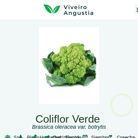
Coliflor Verde
Brassica oleracea var. botrytis
Sol
Riego
Humedad
Crecimiento
Tipo de
Siembra
Cosecha