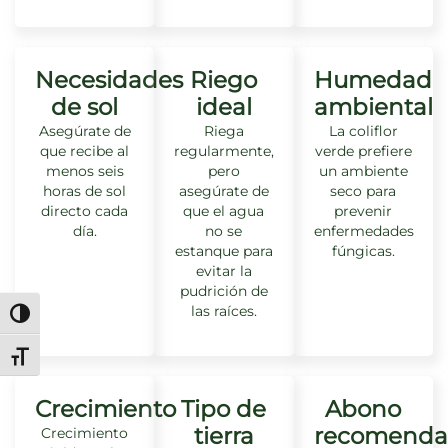
Necesidades
Riego
Humedad
de sol
ideal
ambiental
Asegúrate de
Riega
La coliflor
que recibe al
regularmente,
verde prefiere
menos seis
pero
un ambiente
horas de sol
asegúrate de
seco para
directo cada
que el agua
prevenir
día.
no se
enfermedades
estanque para
fúngicas.
evitar la
pudrición de
las raíces.
Alternar alto contraste
Alternar tamaño de letra
Crecimiento
Tipo de
Abono
tierra
recomenda
Crecimiento