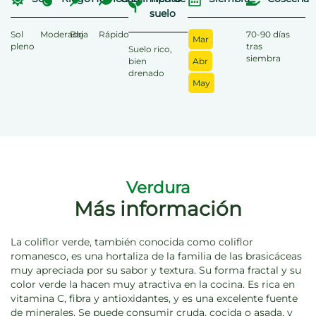
suelo
Sol
Moderado
Baja
Rápido
70-90 días
Mar
pleno
tras
Suelo rico,
siembra
bien
Abr
drenado
May
Verdura
Más información
La coliflor verde, también conocida como coliflor
romanesco, es una hortaliza de la familia de las brasicáceas
muy apreciada por su sabor y textura. Su forma fractal y su
color verde la hacen muy atractiva en la cocina. Es rica en
vitamina C, fibra y antioxidantes, y es una excelente fuente
de minerales. Se puede consumir cruda, cocida o asada, y