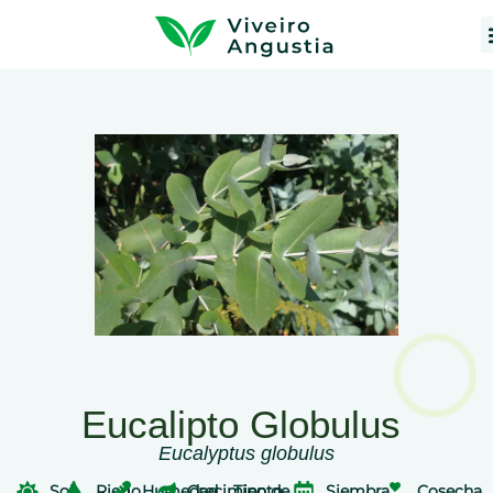
Eucalipto Globulus
Eucalyptus globulus
Sol
Riego
Humedad
Crecimiento
Tipo de
Siembra
Cosecha