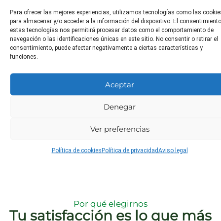
de
para
Baja
Para ofrecer las mejores experiencias, utilizamos tecnologías como las cookie
trasplante
animales?
para almacenar y/o acceder a la información del dispositivo. El consentimient
estas tecnologías nos permitirá procesar datos como el comportamiento de
De 3 a 5
Baja
navegación o las identificaciones únicas en este sitio. No consentir o retirar el
metros entre
consentimiento, puede afectar negativamente a ciertas características y
plantas
funciones.
Aceptar
Poda
Plagas
Enfermeda
Denegar
comunes
comunes
Poda de
formación en
Cochinillas,
Fumagina,
invierno
Ver preferencias
pulgones
roya
Política de cookies
Política de privacidad
Aviso legal
Por qué elegirnos
Tu satisfacción es lo que más