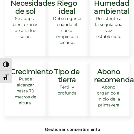
Necesidades
Riego
Humedad
de sol
ideal
ambiental
Se adapta
Debe regarse
Resistente a
bien a zonas
cuando el
la sequía una
de alta luz
suelo
vez
solar.
empiece a
establecido.
secarse.
Alternar alto contraste
Crecimiento
Tipo de
Abono
Alternar tamaño de letra
tierra
recomenda
Puede
alcanzar
Fértil y
Abono
hasta 70
profunda
orgánico al
metros de
inicio de la
altura.
primavera
Gestionar consentimiento
Distancia
Toxicidad
¿Apta