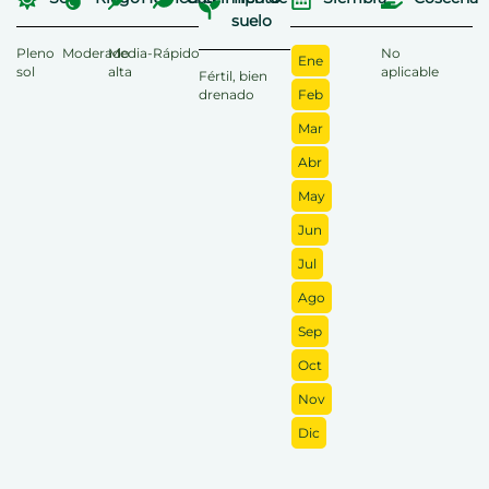
suelo
Pleno
Moderado
Media-
Rápido
No
Ene
sol
alta
aplicable
Fértil, bien
drenado
Feb
Mar
Abr
May
Jun
Jul
Ago
Sep
Oct
Nov
Dic