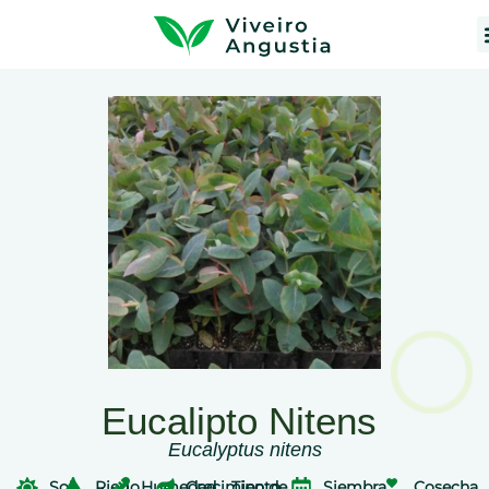
Eucalipto Nitens
Eucalyptus nitens
Sol
Riego
Humedad
Crecimiento
Tipo de
Siembra
Cosecha