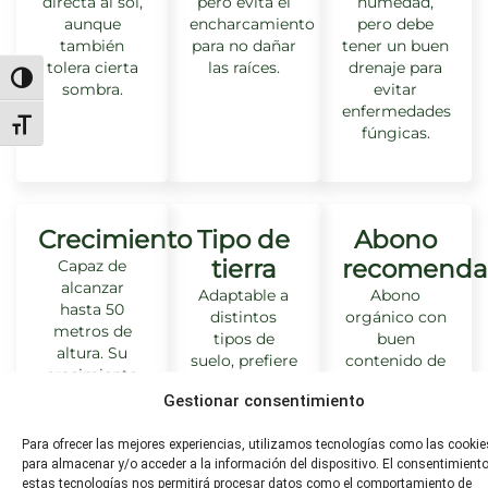
directa al sol,
pero evita el
humedad,
aunque
encharcamiento
pero debe
también
para no dañar
tener un buen
tolera cierta
las raíces.
drenaje para
Alternar alto contraste
sombra.
evitar
enfermedades
Alternar tamaño de letra
fúngicas.
Crecimiento
Tipo de
Abono
tierra
recomenda
Capaz de
alcanzar
Adaptable a
Abono
hasta 50
distintos
orgánico con
metros de
tipos de
buen
altura. Su
suelo, prefiere
contenido de
crecimiento
suelos fértiles.
nitrógeno.
es
Gestionar consentimiento
especialmente
rápido en sus
Para ofrecer las mejores experiencias, utilizamos tecnologías como las cookie
primeros
para almacenar y/o acceder a la información del dispositivo. El consentimient
años.
estas tecnologías nos permitirá procesar datos como el comportamiento de