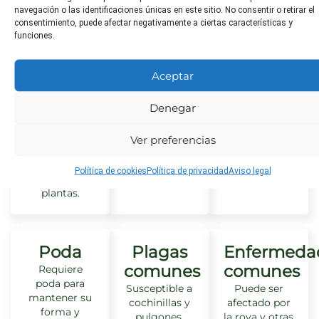
navegación o las identificaciones únicas en este sitio. No consentir o retirar el
consentimiento, puede afectar negativamente a ciertas características y
funciones.
Distancia
Toxicidad
¿Apta
Aceptar
de
para
No tóxico
trasplante
animales?
Denegar
Debería
No tóxico
mantenerse
Ver preferencias
una distancia
de al menos 2
Política de cookies
Política de privacidad
Aviso legal
metros entre
plantas.
Poda
Plagas
Enfermeda
comunes
comunes
Requiere
poda para
Susceptible a
Puede ser
mantener su
cochinillas y
afectado por
forma y
pulgones.
la roya y otras