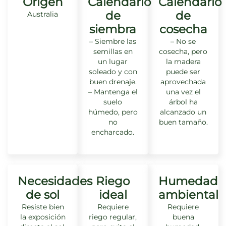
Origen
Calendario
Calendario
de
de
Australia
siembra
cosecha
– Siembre las
– No se
semillas en
cosecha, pero
un lugar
la madera
soleado y con
puede ser
buen drenaje.
aprovechada
– Mantenga el
una vez el
suelo
árbol ha
húmedo, pero
alcanzado un
no
buen tamaño.
encharcado.
Necesidades
Riego
Humedad
de sol
ideal
ambiental
Resiste bien
Requiere
Requiere
la exposición
riego regular,
buena