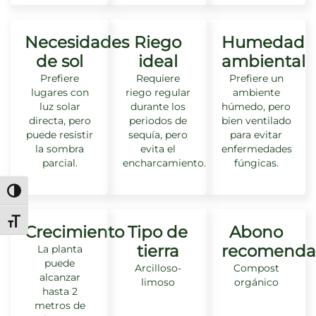
Necesidades
Riego
Humedad
de sol
ideal
ambiental
Prefiere
Requiere
Prefiere un
lugares con
riego regular
ambiente
luz solar
durante los
húmedo, pero
directa, pero
periodos de
bien ventilado
puede resistir
sequía, pero
para evitar
la sombra
evita el
enfermedades
parcial.
encharcamiento.
fúngicas.
Alternar alto contraste
Alternar tamaño de letra
Crecimiento
Tipo de
Abono
tierra
recomenda
La planta
puede
Arcilloso-
Compost
alcanzar
limoso
orgánico
hasta 2
metros de