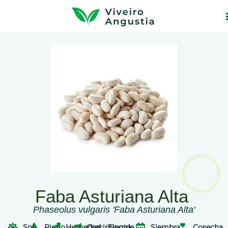
Faba Asturiana Alta
Phaseolus vulgaris 'Faba Asturiana Alta'
Sol
Riego
Humedad
Crecimiento
Tipo de
Siembra
Cosecha