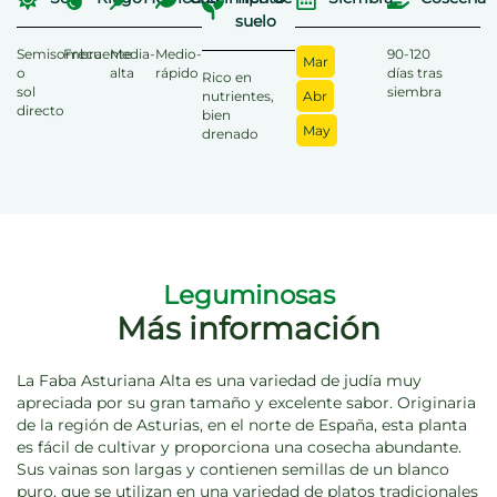
suelo
Semisombra
Frecuente
Media-
Medio-
90-120
Mar
o
alta
rápido
días tras
Rico en
sol
siembra
nutrientes,
Abr
directo
bien
May
drenado
Leguminosas
Más información
La Faba Asturiana Alta es una variedad de judía muy
apreciada por su gran tamaño y excelente sabor. Originaria
de la región de Asturias, en el norte de España, esta planta
es fácil de cultivar y proporciona una cosecha abundante.
Sus vainas son largas y contienen semillas de un blanco
puro, que se utilizan en una variedad de platos tradicionales