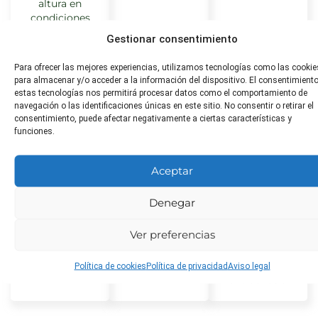
altura en
condiciones
ideales.
Gestionar consentimiento
Para ofrecer las mejores experiencias, utilizamos tecnologías como las cookie
para almacenar y/o acceder a la información del dispositivo. El consentimient
estas tecnologías nos permitirá procesar datos como el comportamiento de
Distancia
Toxicidad
¿Apta
navegación o las identificaciones únicas en este sitio. No consentir o retirar el
de
para
No tóxica
consentimiento, puede afectar negativamente a ciertas características y
funciones.
trasplante
animales?
60 cm
No tóxica
Aceptar
Denegar
Poda
Plagas
Enfermeda
comunes
comunes
No se
Ver preferencias
requiere poda
Araña roja,
Hongo del
específica
pulgón
moho blanco,
Política de cookies
Política de privacidad
Aviso legal
antracnosis