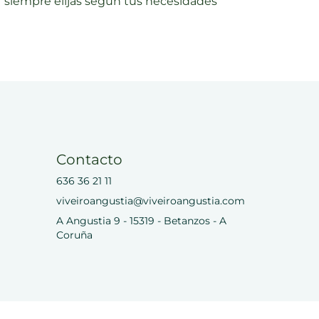
siempre elijas según tus necesidades
Contacto
636 36 21 11
viveiroangustia@viveiroangustia.com
A Angustia 9 - 15319 - Betanzos - A
Coruña