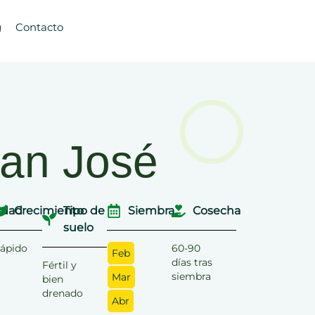
g
Contacto
San José
dad
Crecimiento
Tipo de
Siembra
Cosecha
suelo
ápido
60-90
Feb
días tras
Fértil y
siembra
Mar
bien
drenado
Abr