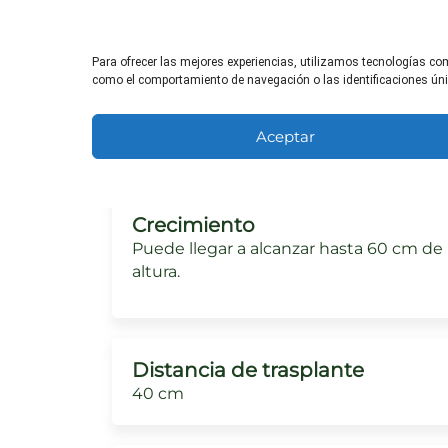
Para ofrecer las mejores experiencias, utilizamos tecnologías co
Necesidades de sol
como el comportamiento de navegación o las identificaciones única
Necesita al menos 6 horas de sol direct
al día.
Aceptar
Crecimiento
Puede llegar a alcanzar hasta 60 cm de
altura.
Distancia de trasplante
40 cm