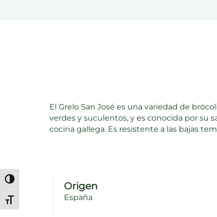
El Grelo San José es una variedad de brócoli
verdes y suculentos, y es conocida por su sa
cocina gallega. Es resistente a las bajas te
Alternar alto contraste
Origen
España
Alternar tamaño de letra