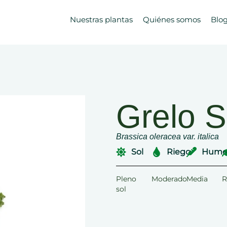
Nuestras plantas
Quiénes somos
Blo
Grelo 
Brassica oleracea var. italica
Sol
Riego
Hume
Pleno
Moderado
Media
R
sol