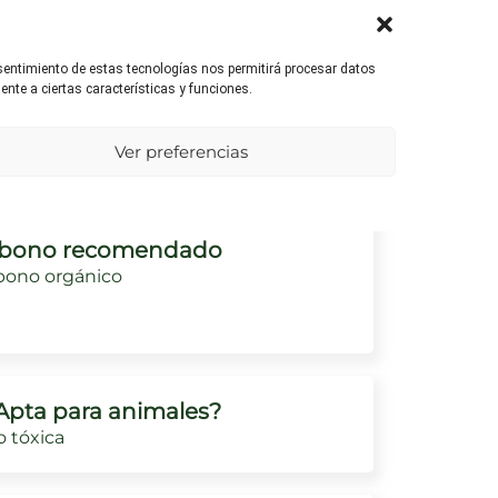
nsentimiento de estas tecnologías nos permitirá procesar datos
umedad ambiental
nte a ciertas características y funciones.
siste bien la humedad, pero no es
lerante al encharcamiento.
Ver preferencias
bono recomendado
bono orgánico
Apta para animales?
 tóxica