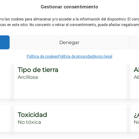
Gestionar consentimiento
mo las cookies para almacenar y/o acceder a la información del dispositivo. El co
Riego ideal
H
s en este sitio. No consentir o retirar el consentimiento, puede afectar negativame
o
El suelo debe mantenerse húmedo, pero
Re
no encharcado.
to
Denegar
Política de cookies
Política de privacidad
Aviso legal
Tipo de tierra
A
Arcillosa
A
Toxicidad
¿
No tóxica
No