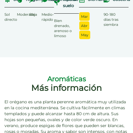
suelo
Sol
Moderado
Baja
Medio-
90-180
Mar
directo
rápido
días tras
Bien
siembra
drenado,
Abr
arenoso o
May
limoso
Aromáticas
Más información
El orégano es una planta perenne aromática muy utilizada
en la cocina mediterránea. Se cultiva fácilmente en climas
templados y puede alcanzar hasta 80 cm de altura. Sus
hojas son pequeñas, ovales y de color verde oscuro. En
verano, produce espigas de flores que pueden ser blancas,
rosas o moradas. Su aroma y sabor son intensos, con notas