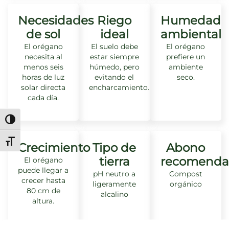
Necesidades
Riego
Humedad
de sol
ideal
ambiental
El orégano
El suelo debe
El orégano
necesita al
estar siempre
prefiere un
menos seis
húmedo, pero
ambiente
horas de luz
evitando el
seco.
solar directa
encharcamiento.
cada día.
Alternar alto contraste
Alternar tamaño de letra
Crecimiento
Tipo de
Abono
tierra
recomenda
El orégano
puede llegar a
pH neutro a
Compost
crecer hasta
ligeramente
orgánico
80 cm de
alcalino
altura.