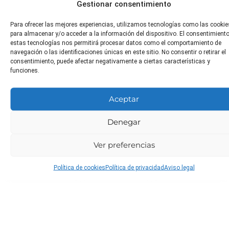
Gestionar consentimiento
Distancia
Toxicidad
¿Apta
Para ofrecer las mejores experiencias, utilizamos tecnologías como las cookie
de
para
No tóxico
para almacenar y/o acceder a la información del dispositivo. El consentimient
estas tecnologías nos permitirá procesar datos como el comportamiento de
trasplante
animales?
navegación o las identificaciones únicas en este sitio. No consentir o retirar el
20-30 cm
No tóxico
consentimiento, puede afectar negativamente a ciertas características y
funciones.
Aceptar
Poda
Plagas
Enfermeda
comunes
comunes
Después de la
Denegar
floración para
Áfidos, mosca
Mildiu, oídio
promover un
blanca
Ver preferencias
nuevo
crecimiento
Política de cookies
Política de privacidad
Aviso legal