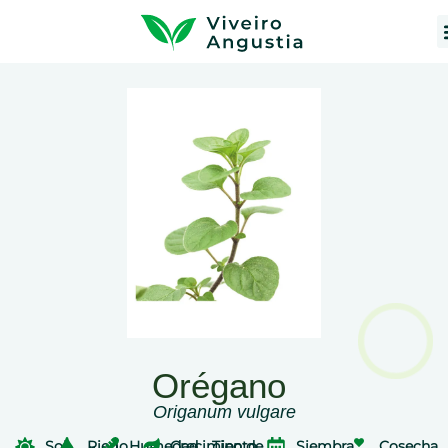
Orégano
Origanum vulgare
Sol
Riego
Humedad
Crecimiento
Tipo de
Siembra
Cosecha