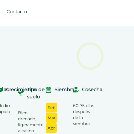
g
Contacto
dad
Crecimiento
Tipo de
Siembra
Cosecha
suelo
edio-
60-75 días
Feb
ápido
después
Bien
de la
Mar
drenado,
siembra
ligeramente
Abr
alcalino