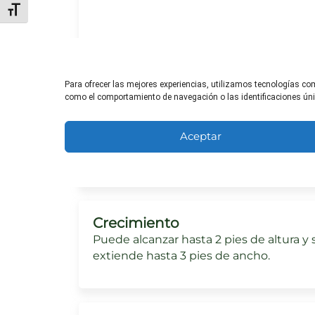
Alternar tamaño de letra
Para ofrecer las mejores experiencias, utilizamos tecnologías co
Necesidades de sol
como el comportamiento de navegación o las identificaciones única
Puede tolerar la sombra parcial, pero
prefiere el sol pleno para un mejor
Aceptar
crecimiento y producción de aceites
esenciales.
Crecimiento
Puede alcanzar hasta 2 pies de altura y 
extiende hasta 3 pies de ancho.