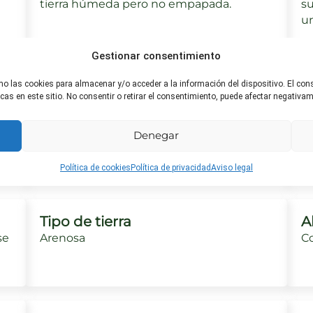
tierra húmeda pero no empapada.
su
un
Gestionar consentimiento
mo las cookies para almacenar y/o acceder a la información del dispositivo. El co
Riego ideal
H
s en este sitio. No consentir o retirar el consentimiento, puede afectar negativame
Asegúrate de no regar en exceso para
Re
evitar la pudrición de la raíz. El riego debe
ev
Denegar
ser menos frecuente en invierno.
e
Política de cookies
Política de privacidad
Aviso legal
Tipo de tierra
A
se
Arenosa
C