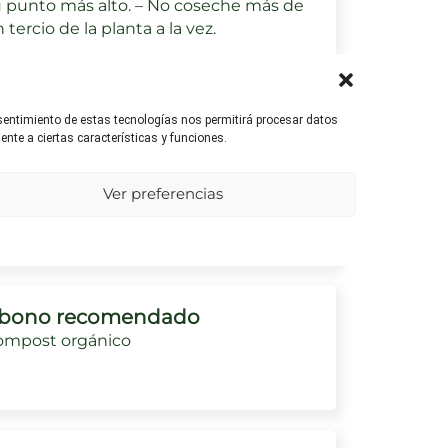
 punto más alto. – No coseche más de
 tercio de la planta a la vez.
nsentimiento de estas tecnologías nos permitirá procesar datos
umedad ambiental
nte a ciertas características y funciones.
quiere buena circulación del aire para
itar enfermedades causadas por
Ver preferencias
xceso de humedad.
bono recomendado
ompost orgánico