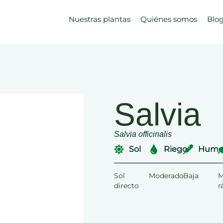
Nuestras plantas
Quiénes somos
Blo
Salvia
Salvia officinalis
Sol
Riego
Hume
Sol
Moderado
Baja
M
directo
r