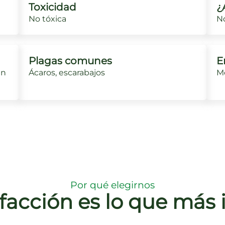
Toxicidad
¿
No tóxica
No
Plagas comunes
E
un
Ácaros, escarabajos
Mo
Por qué elegirnos
sfacción es lo que más