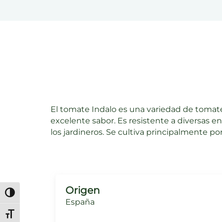
El tomate Indalo es una variedad de tomat
excelente sabor. Es resistente a diversas 
los jardineros. Se cultiva principalmente por
Origen
Alternar alto contraste
España
Alternar tamaño de letra