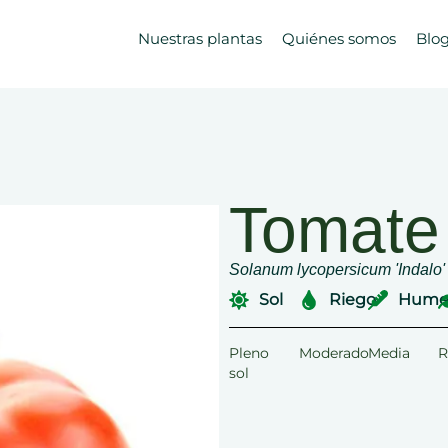
Nuestras plantas
Quiénes somos
Blo
Tomate
Solanum lycopersicum 'Indalo'
Sol
Riego
Hume
Pleno
Moderado
Media
R
sol