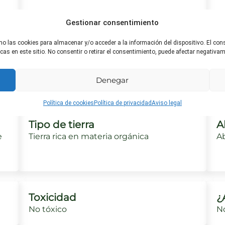
Gestionar consentimiento
Riego ideal
H
mo las cookies para almacenar y/o acceder a la información del dispositivo. El co
Regar profundamente pero con
Pr
s en este sitio. No consentir o retirar el consentimiento, puede afectar negativame
moderación, evitando mojar las hojas.
hú
es
Denegar
Política de cookies
Política de privacidad
Aviso legal
Tipo de tierra
A
e
Tierra rica en materia orgánica
Ab
Toxicidad
¿
No tóxico
No