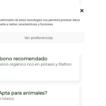
umedad ambiental
nsentimiento de estas tecnologías nos permitirá procesar datos
efiere un ambiente ligeramente
nte a ciertas características y funciones.
medo, pero no tolera el agua
tancada.
Ver preferencias
bono recomendado
ono orgánico rico en potasio y fósforo
Apta para animales?
 tóxico