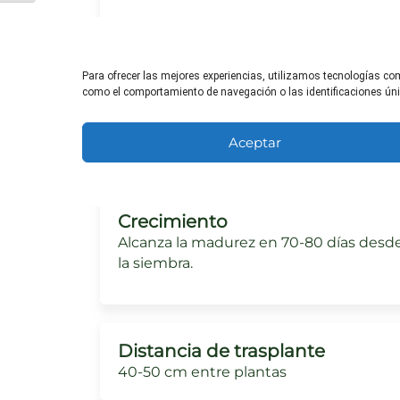
Necesidades de sol
Para ofrecer las mejores experiencias, utilizamos tecnologías co
Necesita al menos 6 horas de luz solar
como el comportamiento de navegación o las identificaciones única
directa cada día.
Aceptar
Crecimiento
Alcanza la madurez en 70-80 días desd
la siembra.
Distancia de trasplante
40-50 cm entre plantas