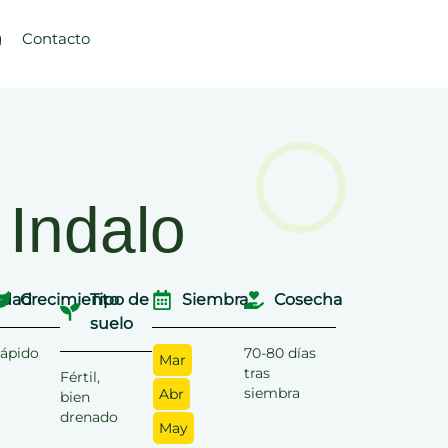
g
Contacto
 Indalo
dad
Crecimiento
Tipo de
Siembra
Cosecha
suelo
ápido
70-80 días
Mar
tras
Fértil,
siembra
Abr
bien
drenado
May