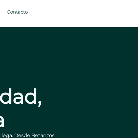
g
Contacto
idad,
a
llega. Desde Betanzos,