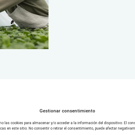
Gestionar consentimiento
Nuestro catálogo
escubre nuestras plant
mo las cookies para almacenar y/o acceder a la información del dispositivo. El co
s en este sitio. No consentir o retirar el consentimiento, puede afectar negativame