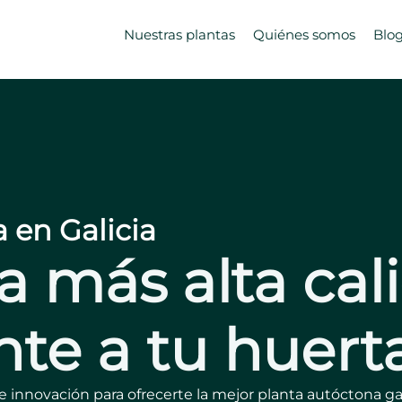
Nuestras plantas
Quiénes somos
Blo
a en Galicia
a más alta cal
te a tu huert
 innovación para ofrecerte la mejor planta autóctona ga