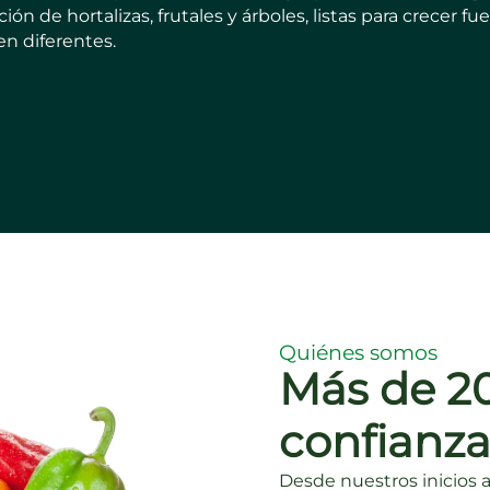
n de hortalizas, frutales y árboles, listas para crecer fu
en diferentes.
Quiénes somos
Más de 20
confianz
Desde nuestros inicios 