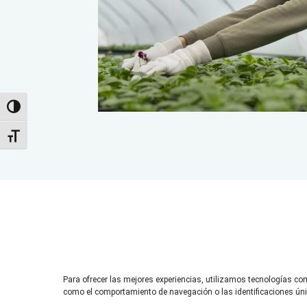
Alternar alto contraste
Alternar tamaño de letra
D
Para ofrecer las mejores experiencias, utilizamos tecnologías co
como el comportamiento de navegación o las identificaciones única