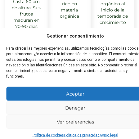
hasta 60 cm
rico en
orgánico al
de altura. Sus
materia
inicio de la
frutos
orgánica
temporada de
maduran en
crecimiento
70-90 días
tras la
Gestionar consentimiento
siembra.
Para ofrecer las mejores experiencias, utilizamos tecnologías como las cookie
para almacenar y/o acceder a la información del dispositivo. El consentimient
estas tecnologías nos permitirá procesar datos como el comportamiento de
navegación o las identificaciones únicas en este sitio. No consentir o retirar el
Distancia
Toxicidad
¿Apta
consentimiento, puede afectar negativamente a ciertas características y
de
para
No tóxico
funciones.
trasplante
animales?
40-50 cm
No tóxico
Aceptar
Denegar
Poda
Plagas
Enfermeda
Ver preferencias
comunes
comunes
Poda de
mantenimiento
Araña roja,
Mildiu, oídio
Política de cookies
Política de privacidad
Aviso legal
para eliminar