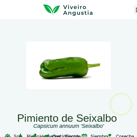
Pimiento de Seixalbo
Capsicum annuum 'Seixalbo'
Sol
Riego
Humedad
Crecimiento
Tipo de
Siembra
Cosecha