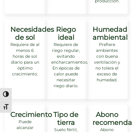
producción.
Necesidades
Riego
Humedad
de sol
ideal
ambiental
Requiere de al
Requiere de
Prefiere
menos 6
riego regular,
ambientes
horas de sol
evitando
con buena
diario para un
encharcamientos.
ventilación y
óptimo
En épocas de
no tolera el
crecimiento.
calor puede
exceso de
necesitar
humedad.
riego diario.
Alternar alto contraste
Alternar tamaño de letra
Crecimiento
Tipo de
Abono
tierra
recomenda
Puede
alcanzar
Suelo fértil,
Abono