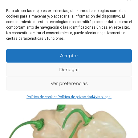
Para ofrecer las mejores experiencias, utilizamos tecnologías como las
cookies para almacenar y/o acceder a la información del dispositivo. El
consentimiento de estas tecnologías nos permitirá procesar datos como el
comportamiento de navegación o las identificaciones únicas en este sitio.
No consentir o retirar el consentimiento, puede afectar negativamente a
ciertas características y funciones.
El Pimiento Habanero Naranja es una planta perenne de la familia
Solanaceae, famosa por sus frutos picantes. Originaria de la
Aceptar
península de Yucatán, es conocida por su intenso color naranja y
sabor distintivo. Su cultivo es popular en todo el mundo debido a
Denegar
su uso en diversas cocinas. La planta puede crecer hasta 1
metro…
Seguir leyendo
Pimiento Habanero Naranja
Ver preferencias
Pimiento Habanero Blanco
Política de cookies
Política de privacidad
Aviso legal