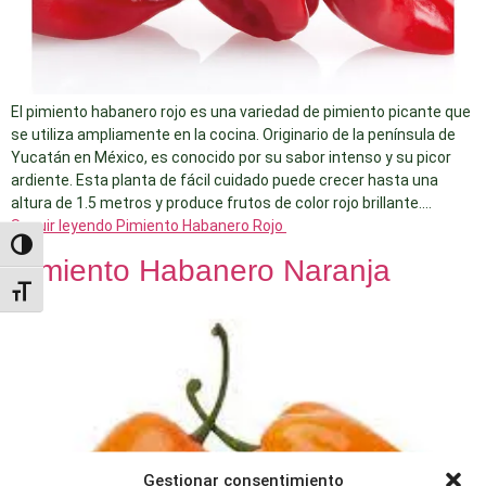
El pimiento habanero rojo es una variedad de pimiento picante que
se utiliza ampliamente en la cocina. Originario de la península de
Yucatán en México, es conocido por su sabor intenso y su picor
ardiente. Esta planta de fácil cuidado puede crecer hasta una
altura de 1.5 metros y produce frutos de color rojo brillante.…
Seguir leyendo
Pimiento Habanero Rojo
Alternar alto contraste
Pimiento Habanero Naranja
Alternar tamaño de letra
Gestionar consentimiento