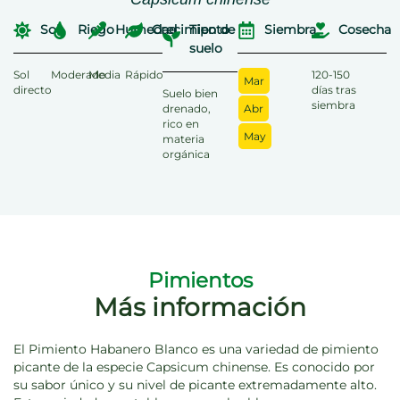
Sol
Riego
Humedad
Crecimiento
Tipo de
Siembra
Cosecha
suelo
Sol
Moderado
Media
Rápido
120-150
Mar
directo
días tras
Suelo bien
siembra
drenado,
Abr
rico en
May
materia
orgánica
Pimientos
Más información
El Pimiento Habanero Blanco es una variedad de pimiento
picante de la especie Capsicum chinense. Es conocido por
su sabor único y su nivel de picante extremadamente alto.