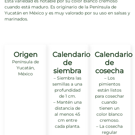
Esta variedad es notable por su color blanco cremoso
cuando está maduro. Es originario de la Península de
Yucatán en México y es muy valorado por su uso en salsas y
marinados.
Origen
Calendario
Calendario
de
de
Península de
Yucatán,
siembra
cosecha
México
– Siembra las
– Los
semillas a una
pimientos
profundidad
están listos
de 1 cm.
para cosechar
– Mantén una
cuando
distancia de
tienen un
al menos 45
color blanco
cm entre
cremoso.
cada planta.
– La cosecha
regular