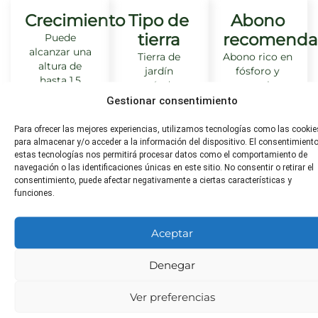
Crecimiento
Tipo de
Abono
tierra
recomenda
Puede
alcanzar una
Tierra de
Abono rico en
altura de
jardín
fósforo y
hasta 1.5
estándar
potasio
metros en
Gestionar consentimiento
condiciones
ideales.
Para ofrecer las mejores experiencias, utilizamos tecnologías como las cookie
para almacenar y/o acceder a la información del dispositivo. El consentimient
estas tecnologías nos permitirá procesar datos como el comportamiento de
navegación o las identificaciones únicas en este sitio. No consentir o retirar el
consentimiento, puede afectar negativamente a ciertas características y
Distancia
Toxicidad
¿Apta
funciones.
de
para
No tóxico
trasplante
animales?
Aceptar
45 cm
No tóxico
Denegar
Ver preferencias
Poda
Plagas
Enfermeda