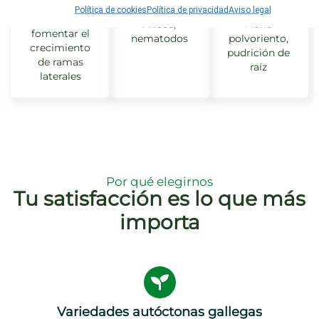
comunes
comunes
Poda ligera
Política de cookies
Política de privacidad
Aviso legal
para
Áfidos,
Moho
fomentar el
nematodos
polvoriento,
crecimiento
pudrición de
de ramas
raíz
laterales
Por qué elegirnos
Tu satisfacción es lo que más
importa
Variedades autóctonas gallegas