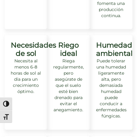
fomenta una
producción
continua.
Necesidades
Riego
Humedad
de sol
ideal
ambiental
Necesita al
Riega
Puede tolerar
menos 6-8
regularmente,
una humedad
horas de sol al
pero
ligeramente
día para un
asegúrate de
alta, pero
crecimiento
que el suelo
demasiada
óptimo.
esté bien
humedad
drenado para
puede
evitar el
conducir a
Alternar alto contraste
anegamiento.
enfermedades
fúngicas.
Alternar tamaño de letra