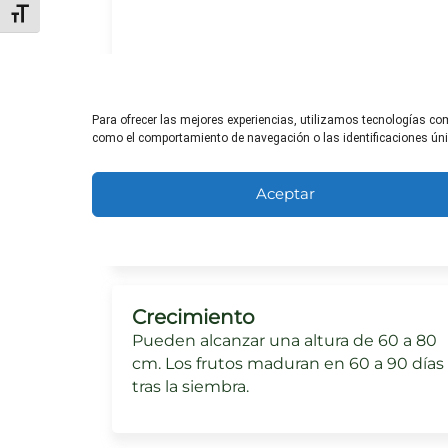
Alternar tamaño de letra
Para ofrecer las mejores experiencias, utilizamos tecnologías co
como el comportamiento de navegación o las identificaciones única
Necesidades de sol
Prefieren el sol pleno, pero también
Aceptar
pueden crecer en semisombra en clim
más cálidos.
Crecimiento
Pueden alcanzar una altura de 60 a 80
cm. Los frutos maduran en 60 a 90 días
tras la siembra.