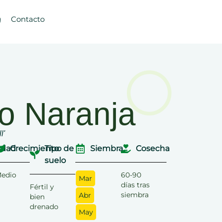
g
Contacto
to Naranja
l'
dad
Crecimiento
Tipo de
Siembra
Cosecha
suelo
edio
60-90
Mar
días tras
Fértil y
siembra
Abr
bien
drenado
May