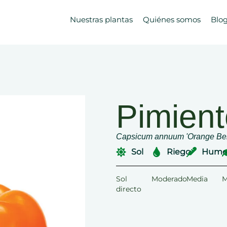
Nuestras plantas
Quiénes somos
Blo
Pimien
Capsicum annuum 'Orange Bel
Sol
Riego
Hume
Sol
Moderado
Media
M
directo