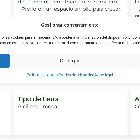
directamente en el suelo o en semilleros.
fr
– Prefieren un espacio amplio para crecer.
– 
re
Gestionar consentimiento
mo las cookies para almacenar y/o acceder a la información del dispositivo. El co
s en este sitio. No consentir o retirar el consentimiento, puede afectar negativame
Riego ideal
H
Debe ser regado regularmente, pero
P
Denegar
as
evitando encharcamientos. En climas
me
cálidos puede necesitar riego diario.
h
Política de cookies
Política de privacidad
Aviso legal
Tipo de tierra
A
Arcilloso-limoso
C