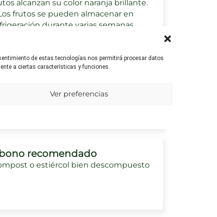
utos alcanzan su color naranja brillante.
Los frutos se pueden almacenar en
frigeración durante varias semanas.
nsentimiento de estas tecnologías nos permitirá procesar datos
nte a ciertas características y funciones.
umedad ambiental
refieren un ambiente de humedad
Ver preferencias
dia. Deben evitarse los excesos de
umedad para prevenir enfermedades.
bono recomendado
ompost o estiércol bien descompuesto