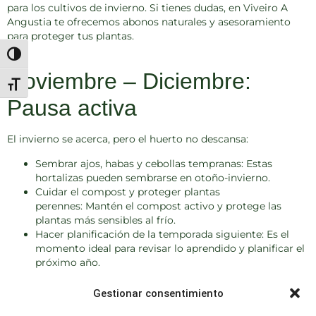
para los cultivos de invierno. Si tienes dudas, en
Viveiro A
Angustia
te ofrecemos abonos naturales y asesoramiento
para proteger tus plantas.
Alternar alto contraste
Noviembre – Diciembre:
Alternar tamaño de letra
Pausa activa
El invierno se acerca, pero el huerto no descansa:
Sembrar ajos, habas y cebollas tempranas:
Estas
hortalizas pueden sembrarse en otoño-invierno.
Cuidar el compost y proteger plantas
perennes:
Mantén el compost activo y protege las
plantas más sensibles al frío.
Hacer planificación de la temporada siguiente:
Es el
momento ideal para revisar lo aprendido y planificar el
próximo año.
Consejo del vivero
:
Aprovecha para revisar herramientas,
Gestionar consentimiento
reparar tutores y preparar nuevas zonas de cultivo.