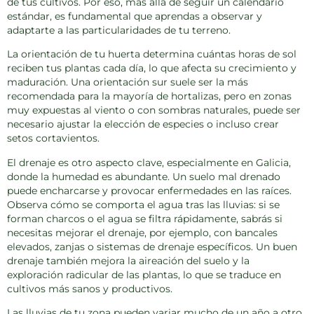
de tus cultivos. Por eso, más allá de seguir un calendario
estándar, es fundamental que aprendas a observar y
adaptarte a las particularidades de tu terreno.
La orientación
de tu huerta determina cuántas horas de sol
reciben tus plantas cada día, lo que afecta su crecimiento y
maduración. Una orientación sur suele ser la más
recomendada para la mayoría de hortalizas, pero en zonas
muy expuestas al viento o con sombras naturales, puede ser
necesario ajustar la elección de especies o incluso crear
setos cortavientos.
El drenaje
es otro aspecto clave, especialmente en Galicia,
donde la humedad es abundante. Un suelo mal drenado
puede encharcarse y provocar enfermedades en las raíces.
Observa cómo se comporta el agua tras las lluvias: si se
forman charcos o el agua se filtra rápidamente, sabrás si
necesitas mejorar el drenaje, por ejemplo, con bancales
elevados, zanjas o sistemas de drenaje específicos. Un buen
drenaje también mejora la aireación del suelo y la
exploración radicular de las plantas, lo que se traduce en
cultivos más sanos y productivos.
Las lluvias
de tu zona pueden variar mucho de un año a otro